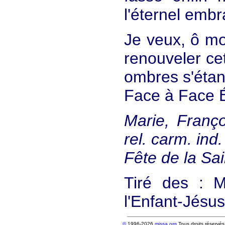
l'éternel emb
Je veux, ô m
renouveler cet
ombres s'étan
Face à Face Ét
Marie, Franço
rel. carm. ind.
Fête de la Sai
Tiré des : M
l'Enfant-Jésus
©
1996-2026
missa.org
Tous droits réservés