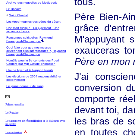
tous.
Archive des nouvelles de Medjugorje
Le Rosaire
Père Bien-Ai
<
Saint Charbel
Les Apophtegmes des pères du désert
grâce d'entre
Une mort clinique - Un jugement - Une
seconde chance
M'appuyant s
Rencontres spirituelles, Raymond
Beaugrand-Champagne
exauceras ton
Quoi faire pour que nos messes
deviennent plus intéressantes ?, Raymond
Beaugrand-Champagne
Père en mon n
Homélie pour le 9e congrès des Pueri
Cantore par Mgr Claude Thompson
Claude Ryan et le Rapport Proulx
J'ai conscie
Les élections de 2004 responsabilité et
discernement
conversion du
Le jeune donneur de sang
comporte réel
Prières usuelles
devant toi, da
Le Rosaire
les bras de s
Le sacrement de réconciliation et le dialogue avec
un prêtre
en toutes ch
La confession