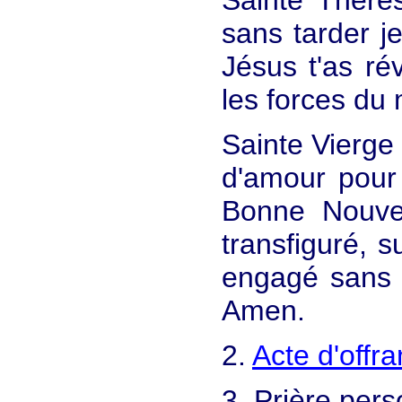
Sainte Thérè
sans tarder j
Jésus t'as ré
les forces du
Sainte Vierge
d'amour pour
Bonne Nouvel
transfiguré, s
engagé sans r
Amen.
2.
Acte d'offr
3. Prière pers