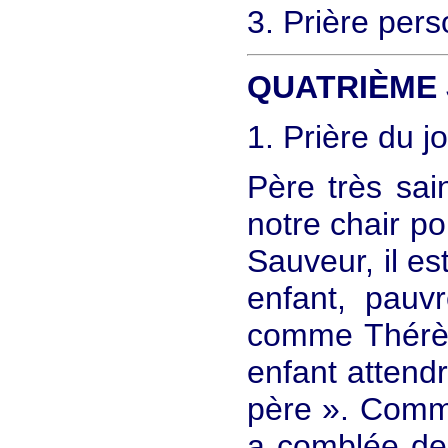
3. Prière pers
QUATRIÈME
1. Prière du j
Père très sain
notre chair p
Sauveur, il es
enfant, pauv
comme Thérèse
enfant attend
père ». Comme
a comblée de