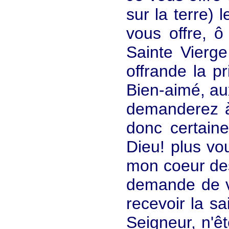
sur la terre)
vous offre, ô
Sainte Vierg
offrande la p
Bien-aimé, aux
demanderez à
donc certain
Dieu! plus vo
mon coeur des
demande de v
recevoir la s
Seigneur, n'ê