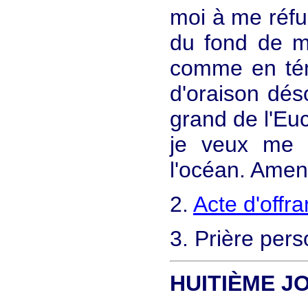
moi à me réfug
du fond de mo
comme en tém
d'oraison dés
grand de l'Eu
je veux me 
l'océan. Amen
2.
Acte d'offr
3. Prière pers
HUITIÈME J