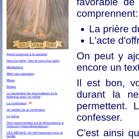
favorable de 
comprennent:
La prière d
L'acte d'of
On peut y aj
Appel universel à la sainteté
Dans la prière, tirez le nom d'un saint
encore un text
Méditations
Web cam adoration
Il est bon, 
Missa
Religio
durant la ne
Le sacrement de réconciliation et le
dialogue avec un prêtre
permettent. 
La confession
Un apôtre de la confession
confesser.
Le jeûne
Test parent-enfant sur la dépendance à
l'internet (cyber-dépendance)
C'est ainsi q
LES MÉDIAS: Un défi fascinant pour la
famille