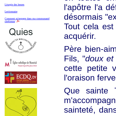
l'apôtre l'a d
Liturgie des heures
Lectionnaire
désormais "ex
Comment m'engager dans ma communauté
chrétienne
Tout cela est 
acquérir.
Père bien-aim
Fils, "
doux et
cette petite
l'oraison ferve
Que sainte 
m'accompagne
sainteté, dan