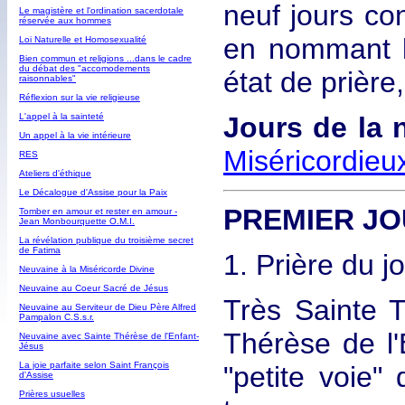
neuf jours co
Le magistère et l'ordination sacerdotale
réservée aux hommes
en nommant le
Loi Naturelle et Homosexualité
Bien commun et religions ...dans le cadre
du débat des "accomodements
état de prièr
raisonnables"
Réflexion sur la vie religieuse
L'appel à la sainteté
Jours de la 
Un appel à la vie intérieure
Miséricordieu
RES
Ateliers d'éthique
Le Décalogue d'Assise pour la Paix
PREMIER J
Tomber en amour et rester en amour -
Jean Monbourquette O.M.I.
La révélation publique du troisième secret
de Fatima
1. Prière du j
Neuvaine à la Miséricorde Divine
Neuvaine au Coeur Sacré de Jésus
Très Sainte T
Neuvaine au Serviteur de Dieu Père Alfred
Pampalon C.S.s.r.
Thérèse de l'
Neuvaine avec Sainte Thérèse de l'Enfant-
Jésus
La joie parfaite selon Saint François
"petite voie"
d'Assise
Prières usuelles