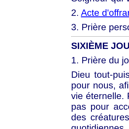
2.
Acte d'offr
3. Prière pers
SIXIÈME JO
1. Prière du j
Dieu tout-pui
pour nous, af
vie éternelle.
pas pour acco
des créature
quotidiennes.