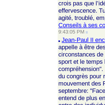
crois pas que l’i
effervescence. Tu
agité, troublé, e
Conseils à ses co
9:43:05 PM
Jean-Paul II en
appelle à être de
circonstances de v
sport et le temps 
compréhension". E
du congrès pour r
mouvement des Foc
septembre: "Face 
entend de plus en 