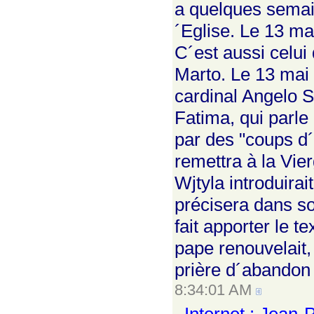
a quelques semaine
´Eglise. Le 13 mai
C´est aussi celui
Marto. Le 13 mai 
cardinal Angelo S
Fatima, qui parle
par des "coups d´
remettra à la Vie
Wjtyla introduirai
précisera dans so
fait apporter le t
pape renouvelait,
prière d´abandon 
8:34:01 AM