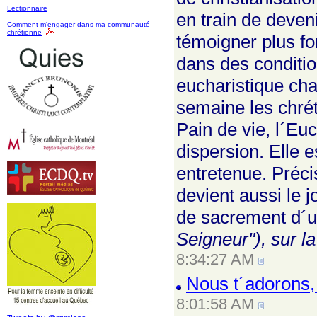
Lectionnaire
en train de deveni
Comment m'engager dans ma communauté
chrétienne
témoigner plus fo
dans des condition
eucharistique ch
semaine les chrét
Pain de vie, l´Euc
dispersion. Elle 
entretenue. Précis
devient aussi le j
de sacrement d´u
Seigneur"), sur l
8:34:27 AM
Nous t´adorons, 
8:01:58 AM