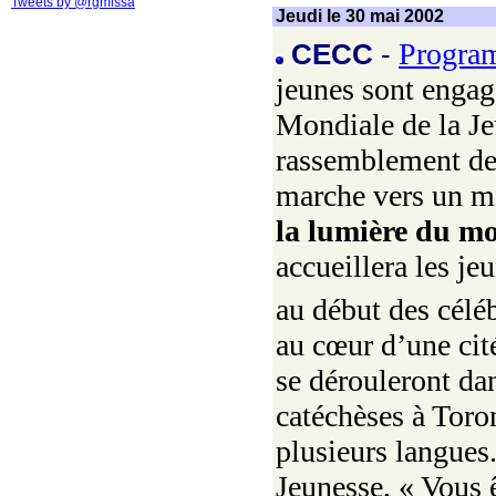
Tweets by @rgmissa
Jeudi le 30 mai 2002
Program
CECC
-
jeunes sont engagé
Mondiale de la Je
rassemblement des
marche vers un mon
la lumière du mon
accueillera les j
au début des céléb
au cœur d’une cit
se dérouleront dan
catéchèses à Toro
plusieurs langues
Jeunesse, « Vous ê