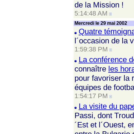
de la Mission !
5:14:48 AM
Mercredi le 29 mai 2002
Quatre témoign
l´occasion de la v
1:59:38 PM
La conférence d
connaître
les hor
pour favoriser l
équipes de footb
1:54:17 PM
La visite du pap
Passi, dont Trou
´Est et l´Ouest, e