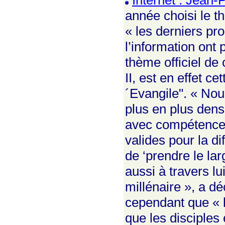
Internet : Jean-
année choisi le t
« les derniers pr
l’information ont 
thème officiel de
II, est en effet c
´Evangile". « No
plus en plus dense
avec compétence e
valides pour la d
de ‘prendre le la
aussi à travers 
millénaire », a d
cependant que « le
que les disciples 