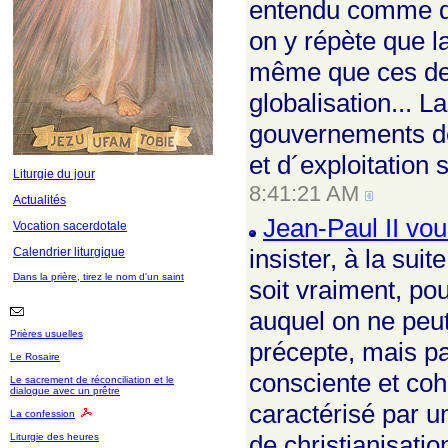
entendu comme dé
on y répète que la
même que ces dern
globalisation... L
gouvernements de
et d´exploitation
Liturgie du jour
8:41:21 AM
Actualités
Jean-Paul II vou
Vocation sacerdotale
insister, à la sui
Calendrier liturgique
Dans la prière, tirez le nom d'un saint
soit vraiment, po
auquel on ne peut
Prières usuelles
précepte, mais pa
Le Rosaire
consciente et co
Le sacrement de réconciliation et le
dialogue avec un prêtre
caractérisé par u
La confession
de christianisati
Liturgie des heures