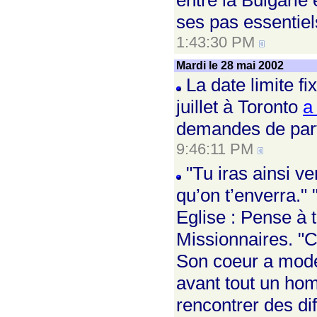
entre la Bulgarie 
ses pas essentiels
1:43:30 PM
Mardi le 28 mai 2002
La date limite f
juillet à Toronto
a
demandes de parti
9:46:11 PM
"Tu iras ainsi v
qu’on t’enverra." 
Eglise : Pense à t
Missionnaires. "Co
Son coeur a model
avant tout un ho
rencontrer des di