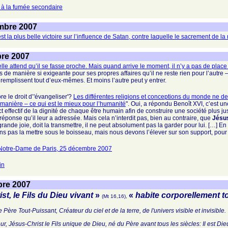
s à la fumée secondaire
mbre 2007
t la plus belle victoire sur l’influence de Satan, contre laquelle le sacrement de 
bre 2007
lle attend qu’il se fasse proche. Mais quand arrive le moment, il n’y a pas de place 
ps de manière si exigeante pour ses propres affaires qu’il ne reste rien pour l’autre
 remplissent tout d’eux-mêmes. Et moins l’autre peut y entrer.
re le droit d’'évangeliser'?
Les différentes religions et conceptions du monde ne dev
anière – ce qui est le mieux pour l’humanité
". Oui, a répondu Benoît XVI, c’est 
 effectif de la dignité de chaque être humain afin de construire une société plus just
réponse qu’il leur a adressée. Mais cela n’interdit pas, bien au contraire, que
Jésus
rande joie, doit la transmettre, il ne peut absolument pas la garder pour lui. […] E
 pas la mettre sous le boisseau, mais nous devons l’élever sur son support, pour q
Notre-Dame de Paris, 25 décembre 2007
in
bre 2007
ist, le Fils du Dieu vivant
»
«
habite corporellement to
(Mt 16,16),
 Père Tout-Puissant, Créateur du ciel et de la terre, de l'univers visible et invisible.
r, Jésus-Christ le Fils unique de Dieu, né du Père avant tous les siècles: Il est Di