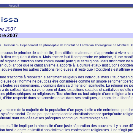
Accueil
re 2007
bre 2007
s. Directeur du Département de philosophie de l'Institut de Formation Théologique de Montréal,
les sous le principe de catholicité, il est difficile maintenant d’apprendre à vivre sou
t à dieu ce qui est à dieu ». Mais encore faut-il comprendre ce principe, d’une maniè
cité signifie distinction entre communauté politique et religions. Mais distinction ne v
e en oubliant ce que le christianisme a apporté à la culture et aux institutions occiden
sous-estimer les autres traditions religieuses, il reste que l’Occident s’est affirmé
nde s’accorde à respecter le sentiment religieux des individus, mais il faudrait en di
ligieuse de l’homme ne peut pas être considérée comme un simple sentiment personn
ns toutes ses dimensions, y compris dans sa dimension spirituelle. La religion ne 
lle a de collectif dans sa vie propre et dans les actions sociales et caritatives qu’
ces philosophiques ou religieuses. Tout chrétien ou tout adepte d’une religion a le 
tat, d’être respecté dans ses convictions et dans ses pratiques, au nom de la liberté
dynamisme de la majorité de la population d’un pays si elle a été entretenue penda
du système social. On ne peut pas remplacer le christianisme par quelqu’autre relig
étienté dont les idées et les préceptes sont toujours irremplaçables.
ipe de laïcité implique la nécessité d’une juste séparation des pouvoirs. Il y a une di
n hostile entre les institutions civiles et les confessions religieuses. Il ne s’agit 