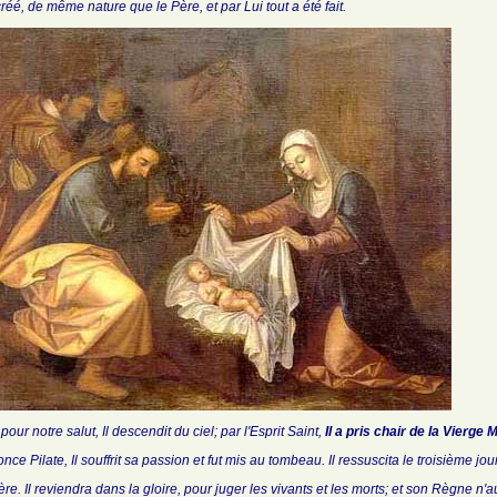
éé, de même nature que le Père, et par Lui tout a été fait.
ur notre salut, Il descendit du ciel; par l'Esprit Saint,
Il a pris chair de la Vierge
ce Pilate, Il souffrit sa passion et fut mis au tombeau. Il ressuscita le troisième jou
Père. Il reviendra dans la gloire, pour juger les vivants et les morts; et son Règne n'a