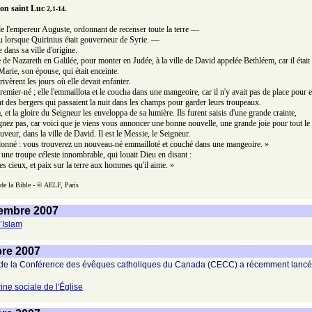
lon saint Luc
2,1-14.
 de l'empereur Auguste, ordonnant de recenser toute la terre —
eu lorsque Quirinius était gouverneur de Syrie. —
e dans sa ville d'origine.
lle de Nazareth en Galilée, pour monter en Judée, à la ville de David appelée Bethléem, car il éta
 Marie, son épouse, qui était enceinte.
rrivèrent les jours où elle devait enfanter.
remier-né ; elle l'emmaillota et le coucha dans une mangeoire, car il n'y avait pas de place pour
t des bergers qui passaient la nuit dans les champs pour garder leurs troupeaux.
et la gloire du Seigneur les enveloppa de sa lumière. Ils furent saisis d'une grande crainte,
aignez pas, car voici que je viens vous annoncer une bonne nouvelle, une grande joie pour tout le
veur, dans la ville de David. Il est le Messie, le Seigneur.
t donné : vous trouverez un nouveau-né emmailloté et couché dans une mangeoire. »
e une troupe céleste innombrable, qui louait Dieu en disant :
es cieux, et paix sur la terre aux hommes qu'il aime. »
 de la Bible - © AELF, Paris
cembre 2007
’Islam
bre 2007
 de la Conférence des évêques catholiques du Canada (CECC) a récemment lancé 
ne sociale de l'Église