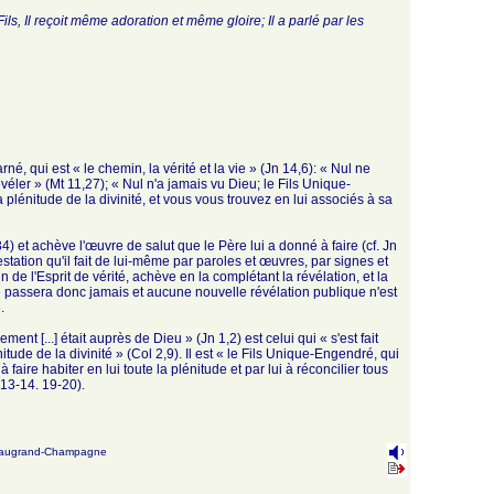
Fils, Il reçoit même adoration et même gloire; Il a parlé par les
né, qui est « le chemin, la vérité et la vie » (Jn 14,6): « Nul ne
e révéler » (Mt 11,27); « Nul n'a jamais vu Dieu; le Fils Unique-
la plénitude de la divinité, et vous vous trouvez en lui associés à sa
 et achève l'œuvre de salut que le Père lui a donné à faire (cf. Jn
festation qu'il fait de lui-même par paroles et œuvres, par signes et
n de l'Esprit de vérité, achève en la complétant la révélation, et la
, ne passera donc jamais et aucune nouvelle révélation publique n'est
.
nt [...] était auprès de Dieu » (Jn 1,2) est celui qui « s'est fait
itude de la divinité » (Col 2,9). Il est « le Fils Unique-Engendré, qui
 faire habiter en lui toute la plénitude et par lui à réconcilier tous
,13-14. 19-20).
augrand-Champagne