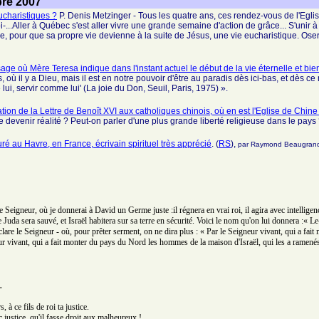
bre 2007
charistiques ?
P. Denis Metzinger - Tous les quatre ans, ces rendez-vous de l'Eglise
i-...Aller à Québec s'est aller vivre une grande semaine d'action de grâce... S'unir
e, pour que sa propre vie devienne à la suite de Jésus, une vie eucharistique. Oser,
sage où Mère Teresa indique dans l'instant actuel le début de la vie éternelle et b
 où il y a Dieu, mais il est en notre pouvoir d'être au paradis dès ici-bas, et dès c
i, servir comme lui' (La joie du Don, Seuil, Paris, 1975) ».
tion de la Lettre de Benoît XVI aux catholiques chinois, où en est l'Eglise de Chine
n de devenir réalité ? Peut-on parler d'une plus grande liberté religieuse dans le pays
ré au Havre, en France, écrivain spirituel très apprécié
. (
RS
),
par Raymond Beaugra
e Seigneur, où je donnerai à David un Germe juste :il régnera en vrai roi, il agira avec intelligence
uda sera sauvé, et Israël habitera sur sa terre en sécurité. Voici le nom qu'on lui donnera :« Le
clare le Seigneur - où, pour prêter serment, on ne dira plus : « Par le Seigneur vivant, qui a fait 
r vivant, qui a fait monter du pays du Nord les hommes de la maison d'Israël, qui les a ramenés d
.
 à ce fils de roi ta justice.
 justice, qu'il fasse droit aux malheureux !