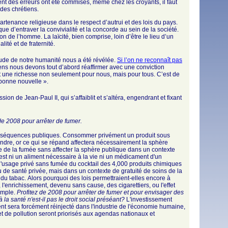
uement des erreurs ont été commises, même chez les croyants, il faut
 des chrétiens.
partenance religieuse dans le respect d’autrui et des lois du pays.
que d’entraver la convivialité et la concorde au sein de la société.
 de l’homme. La laïcité, bien comprise, loin d’être le lieu d’un
lité et de fraternité.
itude de notre humanité nous a été révélée.
Si l’on ne reconnaît pas
étiens nous devons tout d’abord réaffirmer avec une conviction
est une richesse non seulement pour nous, mais pour tous. C’est de
 bonne nouvelle ».
ion de Jean-Paul II, qui s’affaiblit et s’altéra, engendrant et fixant
e 2008 pour arrêter de fumer.
conséquences publiques. Consommer privément un produit sous
andre, or ce qui se répand affectera nécessairement la sphère
e de la fumée sans affecter la sphère publique dans un contexte
est ni un aliment nécessaire à la vie ni un médicament d'un
 l'usage privé sans fumée du cocktail des 4,000 produits chimiques
 de santé privée, mais dans un contexte de gratuité de soins de la
 tabac. Alors pourquoi des lois permettraient-elles encore à
 l'enrichissement, devenu sans cause, des cigarettiers, ou l'effet
xemple.
Profitez de 2008 pour arrêter de fumer et pour envisager des
la santé n'est-il pas le droit social préséant?
L'investissement
ent sera forcément réinjecté dans l'industrie de l'économie humaine,
et de pollution seront priorisés aux agendas nationaux et