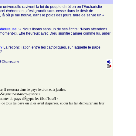
 universelle ravivent la foi du peuple chrétien en l'Eucharistie -
 à cet événement, c'est grandir sans cesse dans le désir de
 là où je me trouve, dans le poids des jours, faire de sa vie un «
ienheureuse
: « Nous lisons sans un de ses écrits : ‘Nous attendons
e moment-ci. Etre heureux avec Dieu signifie : aimer comme lui, aider
 ?
La réconciliation entre les catholiques, sur laquelle le pape
 ?
nd-Champagne
, il exercera dans le pays le droit et la justice.
-Seigneur-est-notre-justice ».
monter du pays d'Égypte les fils d'Israël ».
e tous les pays où il les avait dispersés, et qui les fait demeurer sur leur