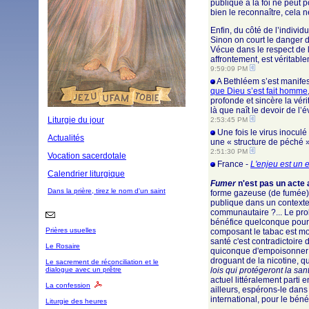
publique à la foi ne peut p
bien le reconnaître, cela 
Enfin, du côté de l’individ
Sinon on court le danger d’
Vécue dans le respect de l
affrontement, est véritable
9:59:09 PM
A Bethléem s’est manifes
que Dieu s’est fait homme
profonde et sincère la vér
là que naît le devoir de l
Liturgie du jour
2:53:45 PM
Une fois le virus inoculé
Actualités
une « structure de péché
2:51:30 PM
Vocation sacerdotale
France -
L'enjeu est un 
Calendrier liturgique
Fumer
n'est pas un acte
Dans la prière, tirez le nom d'un saint
forme gazeuse (de fumée) p
publique dans un contexte 
communautaire ?... Le prob
bénéfice quelconque pour l
Prières usuelles
composant le tabac est mor
santé c'est contradictoir
Le Rosaire
quiconque d'empoisonner o
droguant de la nicotine, q
Le sacrement de réconciliation et le
dialogue avec un prêtre
lois qui protégeront la san
actuel littéralement parti
La confession
ailleurs, espérons-le dans
international, pour le bén
Liturgie des heures