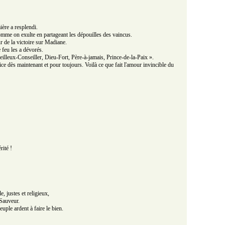
ière a resplendi.
 comme on exulte en partageant les dépouilles des vaincus.
ur de la victoire sur Madiane.
 feu les a dévorés.
eilleux-Conseiller, Dieu-Fort, Père-à-jamais, Prince-de-la-Paix ».
tice dès maintenant et pour toujours. Voilà ce que fait l'amour invincible du
rité !
, justes et religieux,
 Sauveur.
uple ardent à faire le bien.