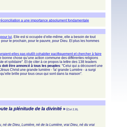
la réconciliation a une importance absolument fondamentale
pour lui
. Elle est si occupée d’elle-même, elle a besoin de tout
 – pour le prochain, pour le pauvre, pour Dieu. Et plus les hommes
raient-elles pas plutôt cohabiter pacifiquement et chercher à faire
une bonne chose qu’une action commune des différentes religions
e et solidaire". Et de citer à ce propos la lettre des 138 leaders
 doit être annoncé à tous les peuples
: "Celui qui a découvert une
n Jésus Christ une grande lumière - 'la' grande Lumière - a surgi
u’elle brille pour tous ceux qui sont dans la maison".
ute la plénitude de la divinité
»
(
Col 2,9).
eu, né de Dieu, Lumière, né de la Lumière, vrai Dieu, né du vrai