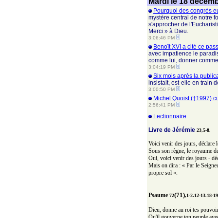
Mardi le 18 décem
Pourquoi des congrès eu
mystère central de notre fo
s'approcher de l'Eucharisti
Merci » à Dieu.
3:06:46 PM
Benoît XVI a cité ce pas
avec impatience le paradis,
comme lui, donner comme lu
3:04:19 PM
Six mois après la publica
insistait, est-elle en trai
3:00:50 PM
Michel Quoist (†1997) cu
2:56:41 PM
Lectionnaire
Livre de Jérémie
23,5-8.
Voici venir des jours, déclare l
Sous son règne, le royaume de J
Oui, voici venir des jours - dé
Mais on dira : « Par le Seigneu
propre sol ».
(71)
Psaume
72
,1-2.12-13.18-19
Dieu, donne au roi tes pouvoirs,
Qu'il gouverne ton peuple avec