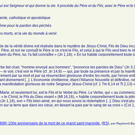
qui est Seigneur et qui donne la vie. Il procède du Père et du Fils; avec le Père et le 
sainte, catholique et apostolique.
tême pour le pardon des péchés.
es morts, et la vie du monde à venir
.
de de la vérité divine est réalisée dans le mystère de Jésus-Christ, Fils de Dieu incar
le Père, et nul ne connaît le Père si ce n'est le Fils, et celui à qui le Fils veut bien l
ein du Père, lui, l'a fait connaître » (Jn 1,18); « En lui habite corporellement toute 
rbe fait chair, “homme envoyé aux hommes”, “prononce les paroles de Dieu” (Jn 3,34)
 — le voir, c'est voir le Père (cf. Jn 14,9) — qui, par toute sa présence et par la mani
èrement par sa mort et par sa résurrection glorieuse d'entre les morts, par l'envoi enfi
ant divinement [...]. L'économie chrétienne, étant l'Alliance Nouvelle et définitive
a manifestation glorieuse de notre Seigneur Jésus-Christ (cf. 1 Tm 6,14 et Tt 2,13) »
Marie, et seulement lui, est le Fils et le Verbe du Père. Le Verbe, qui « au commenceme
 « le Christ, le Fils du Dieu vivant » (Mt 16,16), « habite corporellement toute la plén
Jn 1,18), son « Fils bien-aimé, en qui nous avons la rédemption [...]. Dieu s'est plu à
ien sur la terre que dans les cieux, en faisant la paix par le sang de sa croix » (Col 1
898) 100e anniversaire de la mort de ce grand saint maronite.
(
RS
),
par Raymond Be