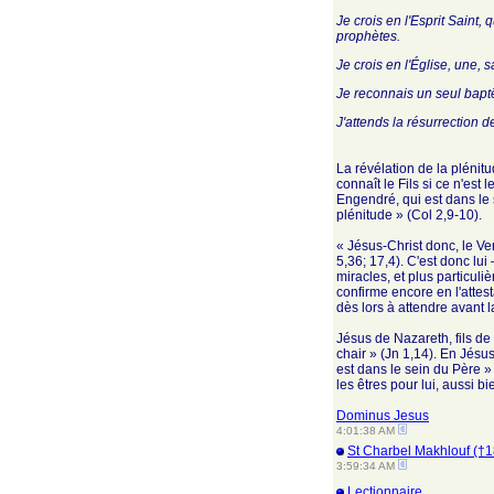
Je crois en l'Esprit Saint, 
prophètes.
Je crois en l'Église, une, 
Je reconnais un seul bap
J'attends la résurrection d
La révélation de la plénitu
connaît le Fils si ce n'est 
Engendré, qui est dans le s
plénitude » (Col 2,9-10).
« Jésus-Christ donc, le Ve
5,36; 17,4). C'est donc lui
miracles, et plus particuli
confirme encore en l'attest
dès lors à attendre avant l
Jésus de Nazareth, fils de 
chair » (Jn 1,14). En Jésus
est dans le sein du Père » (
les êtres pour lui, aussi b
Dominus Jesus
4:01:38 AM
St Charbel Makhlouf (†1
3:59:34 AM
Lectionnaire