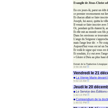
Evangile de Jésus-Christ se
En ces jours-là, parut un édit
ce premier recensement eut li
Et chacun allait se faire inscrir
Joseph, lui aussi, quitta la vi
Il venait se faire inscrire avec
Or, pendant qu'ils étaient là, a
Et elle mit au monde son fils p
Dans les environs se trouvaien
L'ange du Seigneur s'approcha, 
mais l'ange leur dit : « Ne cr
Aujourd'hui vous est né un Sau
Et voilà le signe qui vous es
Et soudain, il y eut avec l'ang
« Gloire à Dieu au plus haut d
Extrait de la Traduction Liturgique
3:56:38 AM
Vendredi le 21 dé
La Vierge Marie devant l
5:02:10 AM
Jeudi le 20 décem
Le Service des Éditions
1:42:13 PM
Compendium de la doctri
1:40:52 PM