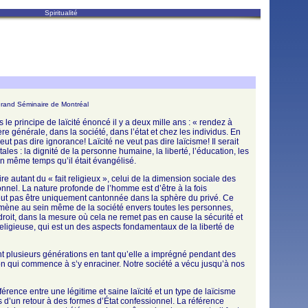
Spiritualité
 Grand Séminaire de Montréal
s le principe de laïcité énoncé il y a deux mille ans : « rendez à
re générale, dans la société, dans l’état et chez les individus. En
eut pas dire ignorance! Laïcité ne veut pas dire laïcisme! Il serait
tales : la dignité de la personne humaine, la liberté, l’éducation, les
 en même temps qu’il était évangélisé.
re autant du « fait religieux », celui de la dimension sociale des
el. La nature profonde de l’homme est d’être à la fois
peut pas être uniquement cantonnée dans la sphère du privé. Ce
elle mène au sein même de la société envers toutes les personnes,
droit, dans la mesure où cela ne remet pas en cause la sécurité et
 religieuse, qui est un des aspects fondamentaux de la liberté de
nt plusieurs générations en tant qu’elle a imprégné pendant des
ion qui commence à s’y enraciner. Notre société a vécu jusqu’à nos
fférence entre une légitime et saine laïcité et un type de laïcisme
pas d’un retour à des formes d’État confessionnel. La référence