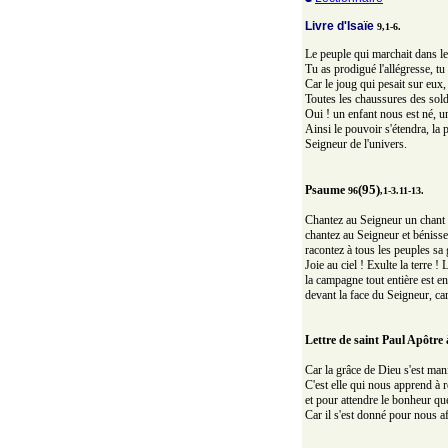
Livre d'Isaïe
9,1-6.
Le peuple qui marchait dans le
Tu as prodigué l'allégresse, tu
Car le joug qui pesait sur eux,
Toutes les chaussures des solda
Oui ! un enfant nous est né, u
Ainsi le pouvoir s'étendra, la 
Seigneur de l'univers.
(95)
Psaume
96
,1-3.11-13.
Chantez au Seigneur un chant n
chantez au Seigneur et bénisse
racontez à tous les peuples sa g
Joie au ciel ! Exulte la terre 
la campagne tout entière est en
devant la face du Seigneur, car 
Lettre de saint Paul Apôtre 
Car la grâce de Dieu s'est man
C'est elle qui nous apprend à r
et pour attendre le bonheur qu
Car il s'est donné pour nous af