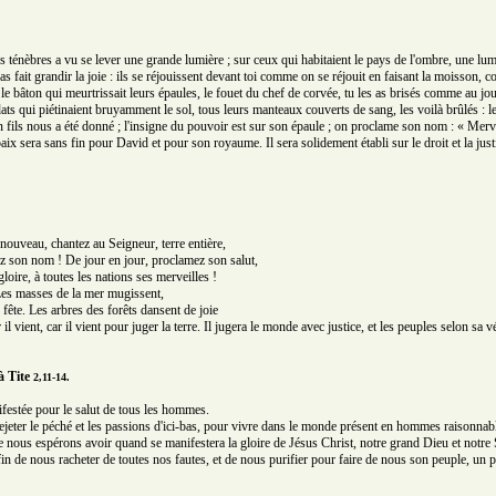
s ténèbres a vu se lever une grande lumière ; sur ceux qui habitaient le pays de l'ombre, une lum
 as fait grandir la joie : ils se réjouissent devant toi comme on se réjouit en faisant la moisson,
 le bâton qui meurtrissait leurs épaules, le fouet du chef de corvée, tu les as brisés comme au jo
ts qui piétinaient bruyamment le sol, tous leurs manteaux couverts de sang, les voilà brûlés : le
n fils nous a été donné ; l'insigne du pouvoir est sur son épaule ; on proclame son nom : « Merv
paix sera sans fin pour David et pour son royaume. Il sera solidement établi sur le droit et la jus
ouveau, chantez au Seigneur, terre entière,
z son nom ! De jour en jour, proclamez son salut,
loire, à toutes les nations ses merveilles !
! Les masses de la mer mugissent,
 fête. Les arbres des forêts dansent de joie
il vient, car il vient pour juger la terre. Il jugera le monde avec justice, et les peuples selon sa vé
à Tite
2,11-14.
ifestée pour le salut de tous les hommes.
ejeter le péché et les passions d'ici-bas, pour vivre dans le monde présent en hommes raisonnable
e nous espérons avoir quand se manifestera la gloire de Jésus Christ, notre grand Dieu et notre
in de nous racheter de toutes nos fautes, et de nous purifier pour faire de nous son peuple, un pe