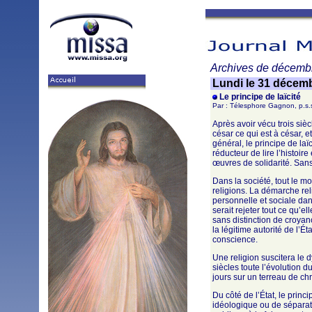
Archives de décemb
Lundi le 31 décem
Le principe de laïcité
Par : Télesphore Gagnon, p.s.
Après avoir vécu trois sièc
césar ce qui est à césar, e
général, le principe de laï
réducteur de lire l’histoir
œuvres de solidarité. Sans 
Dans la société, tout le mo
religions. La démarche re
personnelle et sociale da
serait rejeter tout ce qu’e
sans distinction de croyan
la légitime autorité de l’É
conscience.
Une religion suscitera le 
siècles toute l’évolution 
jours sur un terreau de chr
Du côté de l’État, le princ
idéologique ou de séparatio