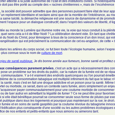
orter atteinte à la juste autonomie de l’État et des institutions civiles. Si historiq
ne doit pas être porté au compte des « racines chrétiennes », mais de l’incohérence
u, la société doit pouvoir admettre que des personnes puissent faire état de leur ap
un repliement identitaire et sectaire ainsi que de la montée de l’intolérance, au ris
a saine laïcité, la démarche religieuse est une source de dynamisme et de promotion
ment l’espace pour un dialogue constructif, dans l’esprit des valeurs de liberté, d’éga
tée au monde la Lumière qui illumine notre vie, la voie qui nous conduit à la plén
, quel sens cela a-t-il de fêter Noël ? La célébration devient vide. En tant que chr
ité du Noël du Christ, pour témoigner à tous de la conscience d’un don inouï, qui 
’évangélisation qui est précisément la communication de cet eu-angelion, de cette «
 dans les artères du corps social, ce fut bien toute l’écologie humaine, selon l’express
 » plus connue sous le nom de
culture de mort
.
enjeu de santé publique.
Je dis bonne année aux fumeurs, bonne santé et profitez d
 aux conséquences purement privées
, c'est un acte qui a nécessairement des 
ose un problème sur les droits du public, car la nature de la fumée est de se rép
communautaire. Y a-t-il vraiment des endroits quelconques ou l'on pourrait émettr
lème de la consommation tabagique est multiplié infiniment du fait que le tabac n'
a santé, mais c'est en fait une drogue addictive et un poison pour la santé. Même
tel ou morbide, ce serait, dans un contexte sans fumée, alors simplement un enjeu
e d'acquiescer payer communautairement pour une coutume morbide de consommer du
u de tuer autrui en admettant la légalité de
fumer
? Ce ne peut être pour favoriser,
ui si elle était bénéfique pourrait se consommer seule sous forme de pilules par e
té publique dans tous les logements et pourquoi pas maintenant sur la rue; le droit à 
 en fumée et en soins de santé gaspillés par la coutume révolue du tabagisme innoc
 l'édification plus conséquente d'une société ou les autres problèmes écologiques 
éfice de nos enfants et petits-enfants que nous aimons ou aimerons tant.