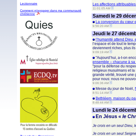
Lectionnaire
Les affections attribuable
11:01:05 AM
Comment m'engager dans ma communauté
chrétienne
Samedi le 29 déce
La conversion du cœur es
9:56:20 AM
Jeudi le 27 décem
l’humanité attend Dieu, e
l’espace et de tout le tem
deviennent riches, plus ils
9:09:19 AM
"Aujourd’hui, a-t-on enco
ensemble – chacune à sa m
"pour la défense du respect
religieux musulmans et la 
grande vérité, trouvé une g
pour nous: nous ne pouvons
9:06:36 AM
Messe du jour de Noël,
8:51:14 AM
Bethléem, maison du pa
8:48:44 AM
Lundi le 24 décem
En Jésus «
le Chr
Je crois en un seul Dieu, le
Je crois en un seul Seigneu