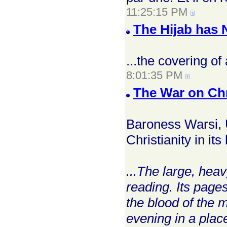
11:25:15 PM
The Hijab has 
...the covering o
8:01:35 PM
The War on Chr
Baroness Warsi, U
Christianity in its
...The large, hea
reading. Its page
the blood of the
evening in a plac