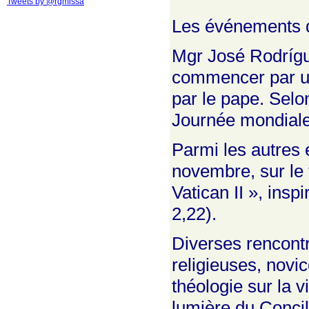
Tweets by @rgmissa
Les événements d
Mgr José Rodrígu
commencer par une
par le pape. Selo
Journée mondiale 
Parmi les autres
novembre, sur le 
Vatican II », ins
2,22).
Diverses rencontr
religieuses, novic
théologie sur la 
lumière du Concil