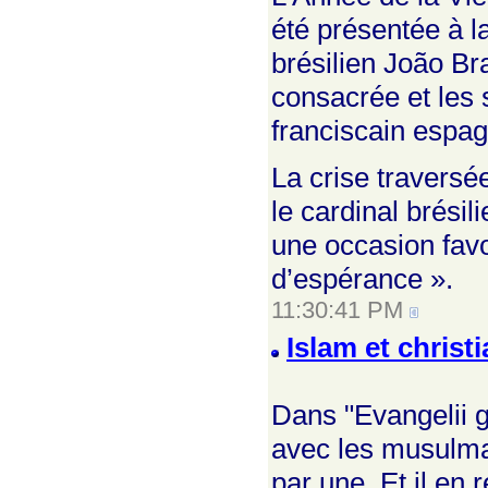
été présentée à la
brésilien João Bra
consacrée et les s
franciscain espa
La crise traversée
le cardinal brési
une occasion favo
d’espérance ».
11:30:41 PM
Islam et christ
Dans "Evangelii g
avec les musulma
par une. Et il en r