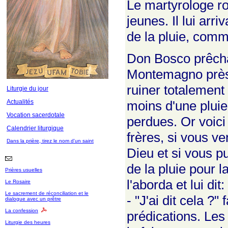
Le martyrologe ro
jeunes. Il lui arr
de la pluie, comme
Don Bosco prêchai
Montemagno près 
ruiner totalement
Liturgie du jour
Actualités
moins d'une pluie
Vocation sacerdotale
perdues. Or voic
Calendrier liturgique
frères, si vous v
Dans la prière, tirez le nom d'un saint
Dieu et si vous p
de la pluie pour l
Prières usuelles
l'aborda et lui di
Le Rosaire
Le sacrement de réconciliation et le
- "J'ai dit cela ?
dialogue avec un prêtre
La confession
prédications. Les
Liturgie des heures