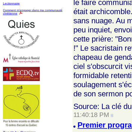
le faire communia
Lectionnaire
était archicomble
Comment m'engager dans ma communauté
chrétienne
sans nuage. Au m
peu inquiet, envo
cette prière: "B
!" Le sacristain r
chapeau de genda
ciel s'obscurcit 
formidable retent
soulagement s'éch
de son sermon po
Source: La clé du
11:40:18 PM
Premier progra