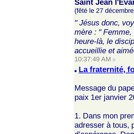
Saint Jean l'Éva
(fêté le 27 décembre
" Jésus donc, voya
mère : " Femme, voi
heure-là, le disci
accueillie et aim
10:37:49 AM
La fraternité, 
Message du pape F
paix 1er janvier 
1. Dans mon prem
adresser à tous, 