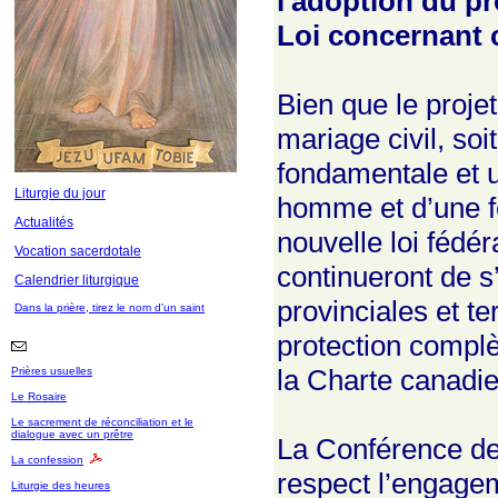
l'adoption du pr
Loi concernant c
Bien que le proje
mariage civil, soi
fondamentale et u
Liturgie du jour
homme et d’une fe
Actualités
nouvelle loi fédé
Vocation sacerdotale
continueront de s
Calendrier liturgique
provinciales et te
Dans la prière, tirez le nom d'un saint
protection complèt
la Charte canadien
Prières usuelles
Le Rosaire
Le sacrement de réconciliation et le
dialogue avec un prêtre
La Conférence de
La confession
respect l’engagem
Liturgie des heures