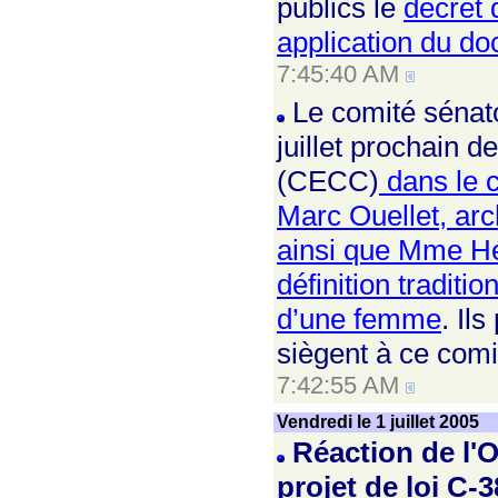
publics le
décret 
application du d
7:45:40 AM
Le comité sénato
juillet prochain
(CECC)
dans le c
Marc Ouellet, ar
ainsi que Mme Hél
définition tradit
d’une femme
. Il
siègent à ce comi
7:42:55 AM
Vendredi le 1 juillet 2005
Réaction de l'O
projet de loi C-3