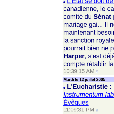
L'État se doit d
canadienne, le ca
comité du
Sénat
p
mariage gai... Il n
maintenant besoin
la sanction royal
pourrait bien ne 
Harper
, s'est dé
compte rétablir la
10:39:15 AM
Mardi le 12 juillet 2005
L'Eucharistie :
Instrumentum lab
Évêques
11:09:31 PM