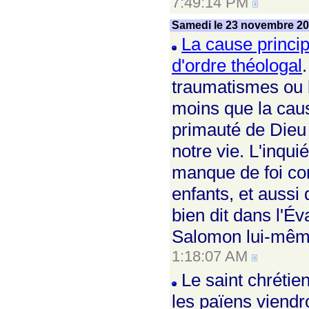
7:49:14 PM
Samedi le 23 novembre 2
La cause princip
d'ordre théologal
traumatismes ou b
moins que la cause
primauté de Dieu
notre vie. L'inqu
manque de foi co
enfants, et aussi
bien dit dans l'Év
Salomon lui-même,
1:18:07 AM
Le saint chrétien
les païens viendro