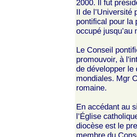
2000. Il fut prés
II de l’Universit
pontifical pour la
occupé jusqu’au 
Le Conseil pontif
promouvoir, à l'i
de développer le 
mondiales. Mgr Ou
romaine.
En accédant au s
l’Église catholiq
diocèse est le pre
membre du Consei