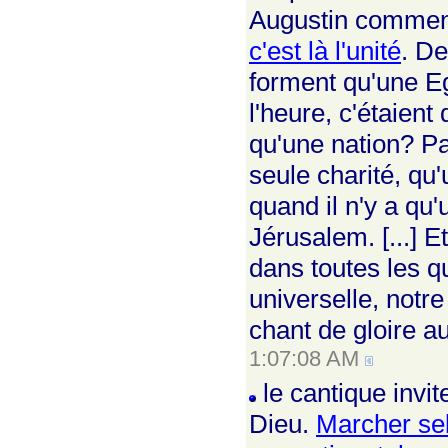
Augustin commen
c'est là l'unité
. De
forment qu'une Egl
l'heure, c'étaien
qu'une nation? Pa
seule charité, qu'
quand il n'y a qu'u
Jérusalem. [...] E
dans toutes les qu
universelle, notre
chant de gloire a
1:07:08 AM
le cantique invit
Dieu.
Marcher selo