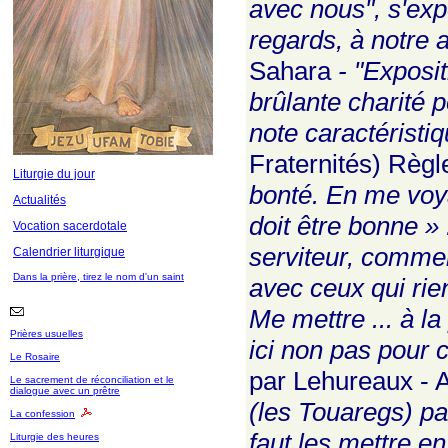
avec nous", s'expo
regards, à notre 
Sahara
- "Exposit
brûlante charité p
note caractéristi
Fraternités) Règl
Liturgie du jour
bonté. En me voya
Actualités
doit être bonne » 
Vocation sacerdotale
serviteur, commen
Calendrier liturgique
Dans la prière, tirez le nom d'un saint
avec ceux qui rie
Me mettre ... à la
Prières usuelles
ici non pas pour 
Le Rosaire
par Lehureaux - 
Le sacrement de réconciliation et le
dialogue avec un prêtre
(les Touaregs) par
La confession
faut les mettre en
Liturgie des heures