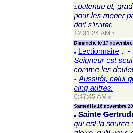
soutenue et, grad
pour les mener pa
doit s'irriter.
12:31:24 AM
Dimanche le 17 novembre
Lectionnaire
:
-
Seigneur est seu
comme les douleu
-
Aussitôt, celui q
cinq autres.
6:47:45 AM
Samedi le 16 novembre 2
Sainte Gertru
qui est la source d
gloire, qu'il vou