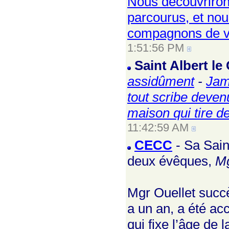
Nous découvriron
parcourus, et nou
compagnons de 
1:51:56 PM
Saint Albert l
assidûment
-
Jam
tout scribe deve
maison qui tire de
11:42:59 AM
CECC
- Sa Sain
deux évêques,
Mg
Mgr Ouellet succè
a un an, a été ac
qui fixe l’âge de 