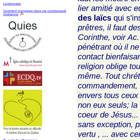
Lectionnaire
lier amitié avec e
Comment m'engager dans ma communauté
chrétienne
des laïcs
qui s'i
prêtres, il faut d
Corinthe, voir Ac.
pénétrant où il ne
contact bienfaisan
religion oblige to
même. Tout chréti
commandement, le
envers tous ceux 
non eux seuls; la
coeur de Jésus...
sans exception, pa
vertu , ... avec c