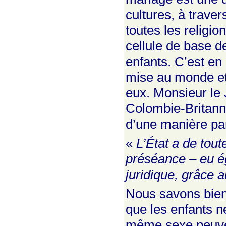
cultures, à traver
toutes les religio
cellule de base de
enfants. C’est en
mise au monde et 
eux. Monsieur le 
Colombie-Britanni
d’une manière par
«
L’État a de tou
préséance – eu ég
juridique, grâce a
Nous savons bien 
que les enfants n
même sexe peuven