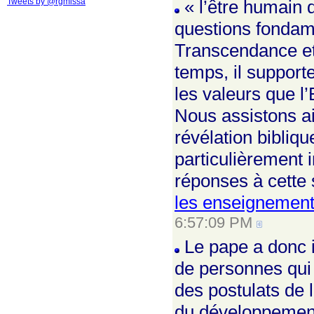
Tweets by @rgmissa
« l’être humain 
questions fondamen
Transcendance et
temps, il suppor
les valeurs que l
Nous assistons ain
révélation bibliq
particulièrement i
réponses à cette 
les enseignement
6:57:09 PM
Le pape a donc i
de personnes qui 
des postulats de l
du développement