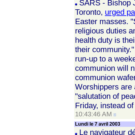
SARS - Bishop J
Toronto,
urged pa
Easter masses. "S
religious duties a
health duty is the
their community."
run-up to a weeke
communion will n
communion wafers 
Worshippers are 
"salutation of pe
Friday, instead of 
10:43:46 AM
Lundi le 7 avril 2003
Le navigateur dé