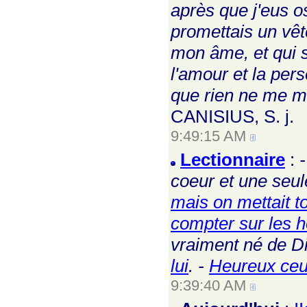
après que j'eus o
promettais un vête
mon âme, et qui s
l'amour et la per
que rien ne me ma
CANISIUS, S. j.
9:49:15 AM
Lectionnaire
:
coeur et une seul
mais on mettait 
compter sur les
vraiment né de D
lui
. -
Heureux ceux
9:39:40 AM