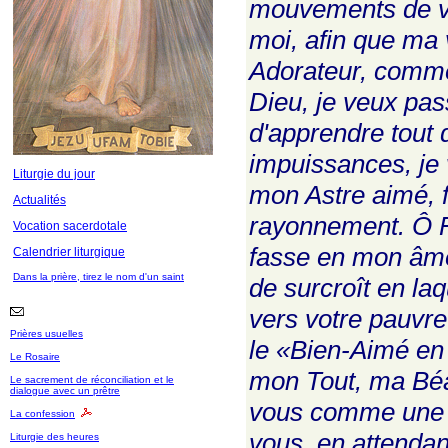
mouvements de vo
moi, afin que ma
Adorateur, comme
Dieu, je veux pas
d'apprendre tout d
impuissances, je 
Liturgie du jour
mon Astre aimé, f
Actualités
rayonnement. Ô F
Vocation sacerdotale
fasse en mon âme
Calendrier liturgique
Dans la prière, tirez le nom d'un saint
de surcroît en la
vers votre pauvre
Prières usuelles
le «Bien-Aimé en
Le Rosaire
mon Tout, ma Béat
Le sacrement de réconciliation et le
dialogue avec un prêtre
vous comme une p
La confession
vous, en attendan
Liturgie des heures