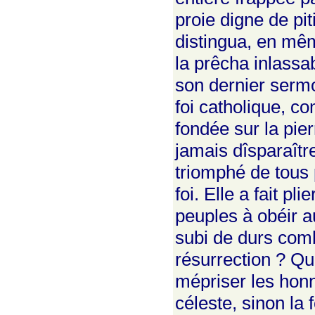
proie digne de pi
distingua, en mêm
la prêcha inlassa
son dernier serm
foi catholique, c
fondée sur la pier
jamais dîsparaîtr
triomphé de tous 
foi. Elle a fait pl
peuples à obéir au
subi de durs comba
résurrection ? Qu
mépriser les honn
céleste, sinon la 