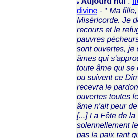
Aujourd'hui
:
I
divine
- "
Ma fille
Miséricorde. Je dé
recours et le refu
pauvres pécheurs.
sont ouvertes, je
âmes qui s'appro
toute âme qui se 
ou suivent ce Di
recevra le pardon
ouvertes toutes l
âme n'ait peur d
[...] La Fête de l
solennellement l
pas la paix tant 