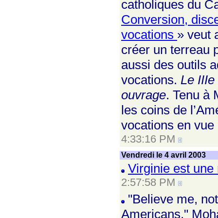
catholiques du Ca
Conversion, disce
vocations
» veut 
créer un terreau 
aussi des outils 
vocations.
Le III
ouvrage
. Tenu à 
les coins de l’Amé
vocations en vue 
4:33:16 PM
Vendredi le 4 avril 2003
Virginie est un
2:57:58 PM
"Believe me, not 
Americans," Moha