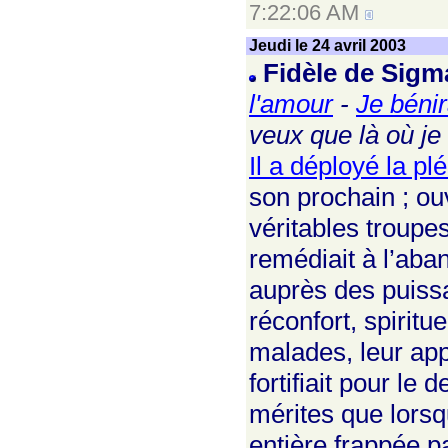
7:22:06 AM
Jeudi le 24 avril 2003
Fidèle de Sig
l'amour
-
Je bénir
veux que là où je
Il a déployé la pl
son prochain ; ouv
véritables troupes
remédiait à l’aba
auprès des puissa
réconfort, spiritue
malades, leur appo
fortifiait pour le
mérites que lorsq
entière frappée p