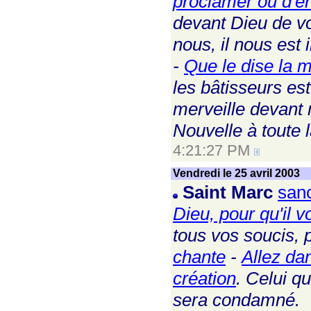
proclamer ou d'e
devant Dieu de vo
nous, il nous est
-
Que le dise la 
les bâtisseurs est
merveille devant
Nouvelle à toute l
4:21:27 PM
Vendredi le 25 avril 2003
Saint Marc
sanc
Dieu, pour qu'il 
tous vos soucis, 
chante
-
Allez da
création
. Celui qu
sera condamné.