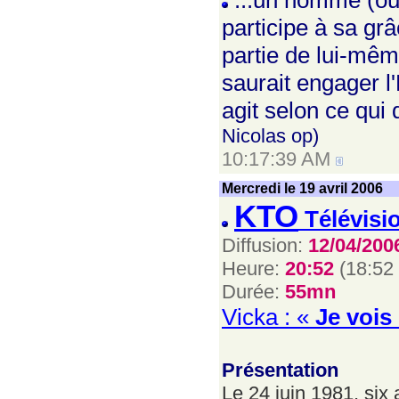
...un homme (ou 
participe à sa grâ
partie de lui-mêm
saurait engager l
agit selon ce qui 
Nicolas op)
10:17:39 AM
Mercredi le 19 avril 2006
KTO
Télévisi
Diffusion:
12/04/200
Heure:
20:52
(18:52
Durée:
55mn
Vicka : «
Je vois 
Présentation
Le 24 juin 1981, six 