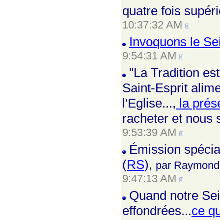
quatre fois supér
10:37:32 AM
Invoquons le Sei
9:54:31 AM
"La Tradition es
Saint-Esprit alime
l'Eglise...,
la prés
racheter et nous s
9:53:39 AM
Émission spécia
(
RS
),
par Raymond
9:47:13 AM
Quand notre Seig
effondrées...
ce qu