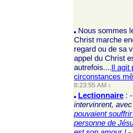
Nous sommes len
Christ marche enc
regard ou de sa v
appel du Christ e
autrefois....
Il agi
circonstances mê
8:23:55 AM
Lectionnaire
:
intervinrent, av
pouvaient souffri
personne de Jésus,
est son amour !
- 