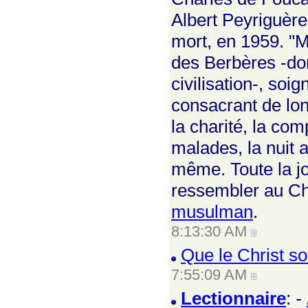
Albert Peyriguère
mort, en 1959. "Mo
des Berbères -dont
civilisation-, soi
consacrant de lon
la charité, la com
malades, la nuit a
même. Toute la jo
ressembler au Chr
musulman
.
8:13:30 AM
Que le Christ soi
7:55:09 AM
Lectionnaire
:
-