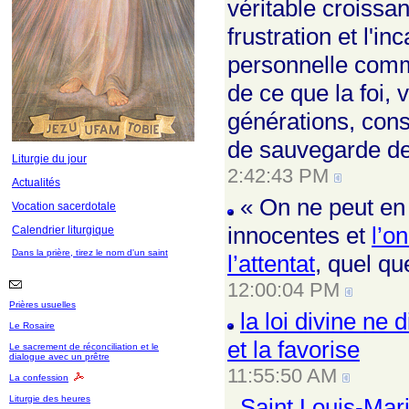
véritable croissa
frustration et l'i
personnelle comme
de ce que la foi,
générations, cons
de sauvegarde de 
Liturgie du jour
2:42:43 PM
Actualités
« On ne peut en 
Vocation sacerdotale
innocentes et
l’o
Calendrier liturgique
Dans la prière, tirez le nom d'un saint
l’attentat
, quel qu
12:00:04 PM
Prières usuelles
la loi divine ne 
Le Rosaire
et la favorise
Le sacrement de réconciliation et le
dialogue avec un prêtre
11:55:50 AM
La confession
Liturgie des heures
Saint Louis-Mar