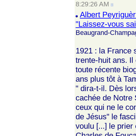
8:29:26 AM
Albert Peyriguèr
"Laissez-vous sais
Beaugrand-Champa
1921 : la France 
trente-huit ans. I
toute récente bio
ans plus tôt à Tam
" dira-t-il. Dès lo
cachée de Notre S
ceux qui ne le co
de Jésus" le fasci
voulu [...] le prie
Charles de Foucau