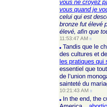
vous ne croyez pa
vous quand je vou
celui qui est des
bronze fut élevé p
élevé, afin que to
11:53:47 AM
Tandis que le ch
des cultures et d
les pratiques qui 
essentiel que tou
de l’union monog
sainteté du maria
10:21:43 AM
In the end, the 
America ...
aborti