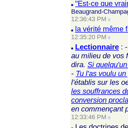
"Est-ce que vra
Beaugrand-Champa
12:36:43 PM
la vérité même 
12:35:20 PM
Lectionnaire
:
au milieu de vos 
dira.
Si quelqu'un
-
Tu l'as voulu u
l'établis sur les 
les souffrances du
conversion procl
en commençant pa
12:33:46 PM
Les doctrines de