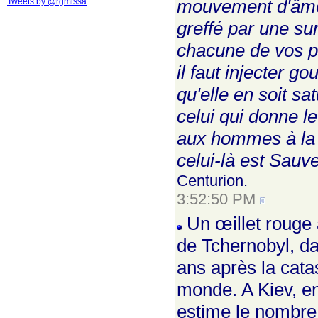
mouvement d'âme n'
Tweets by @rgmissa
greffé par une su
chacune de vos p
il faut injecter g
qu'elle en soit s
celui qui donne l
aux hommes à la m
celui-là est Sauve
Centurion.
3:52:50 PM
Un œillet rouge 
de Tchernobyl, dan
ans après la cata
monde. A Kiev, en
estime le nombre 