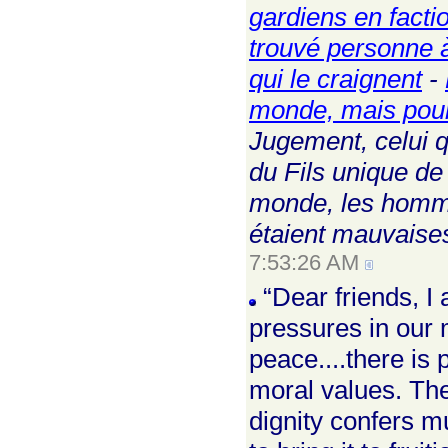
gardiens en facti
trouvé personne à 
qui le craignent
-
monde, mais pour 
Jugement, celui q
du Fils unique de
monde, les hommes
étaient mauvaise
7:53:26 AM
“Dear friends, I
pressures in our m
peace....there is 
moral values. The
dignity confers m