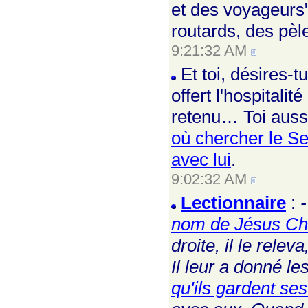
et des voyageurs"
routards, des pèl
9:21:32 AM
Et toi, désires-t
offert l'hospitali
retenu… Toi aussi
où chercher le Se
avec lui
.
9:02:32 AM
Lectionnaire
:
-
nom de Jésus Chri
droite, il le rele
Il leur a donné le
qu'ils gardent ses