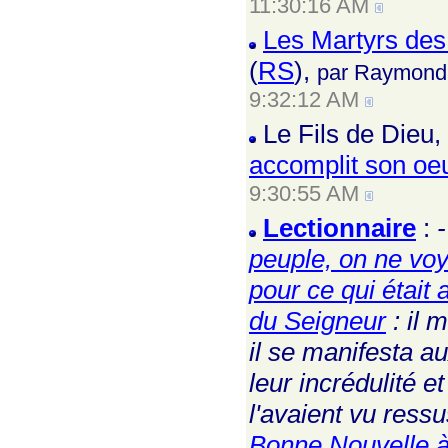
11:30:16 AM
Les Martyrs des 
(
RS
),
par Raymond
9:32:12 AM
Le Fils de Dieu,
accomplit son oe
9:30:55 AM
Lectionnaire
:
-
peuple, on ne voy
pour ce qui était 
du Seigneur
: il 
il se manifesta a
leur incrédulité e
l'avaient vu ressusc
Bonne Nouvelle à 